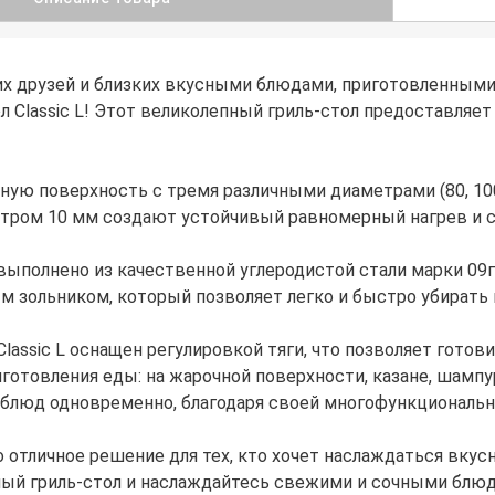
их друзей и близких вкусными блюдами, приготовленными
л Classic L! Этот великолепный гриль-стол предоставля
ную поверхность с тремя различными диаметрами (80, 100
тром 10 мм создают устойчивый равномерный нагрев и с
выполнено из качественной углеродистой стали марки 09г
 зольником, который позволяет легко и быстро убирать г
 Classic L оснащен регулировкой тяги, что позволяет гот
готовления еды: на жарочной поверхности, казане, шампу
 блюд одновременно, благодаря своей многофункциональн
это отличное решение для тех, кто хочет наслаждаться вку
ный гриль-стол и наслаждайтесь свежими и сочными блюд