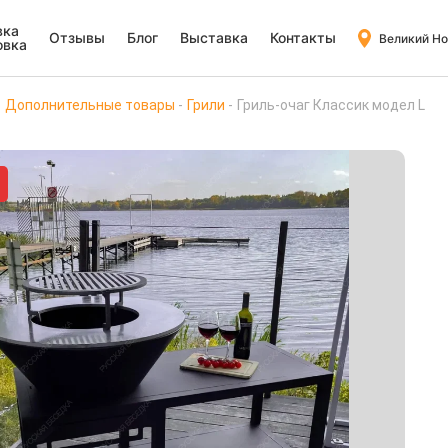
вка
Отзывы
Блог
Выставка
Контакты
Великий Н
овка
Дополнительные товары
Грили
Гриль-очаг Классик модел L