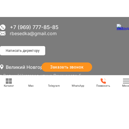
+7 (969) 777-85-85
rbesedka@gmail.com
Написать директору
Великий Новгород
Заказать звонок
г. Великий Новгород, улица Ломоносова, 5
Каталог
Max
Telegram
WhatsApp
Позвонить
Мен
Отдел продаж: 09:00 — 21:00
Служба доставки: 09:00 — 21:00
Задать вопрос
Политика конфиденциальности