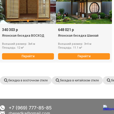
340 303 р
648 021 р
Японская беседка ВОСХОД
Японская беседка Шанхай
Внешний размер: 3х4 м
Внешний размер: 3×4 м
Площадь: 12 м²
Площадь: 11.1 м²
Перейти
Перейти
беседка в восточном стиле
беседка в китайском стиле
б
+7 (969) 777-85-85
rbesedka@gmail.com